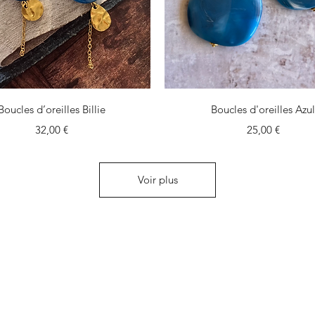
Aperçu rapide
Aperçu rapide
Boucles d’oreilles Billie
Boucles d'oreilles Azu
Prix
Prix
32,00 €
25,00 €
Voir plus