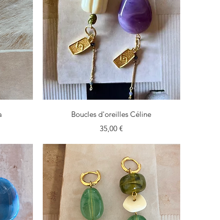
Aperçu rapide
a
Boucles d'oreilles Céline
Prix
35,00 €