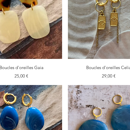
Aperçu rapide
Aperçu rapide
Boucles d'oreilles Gaia
Boucles d’oreilles Celi
Prix
Prix
25,00 €
29,00 €