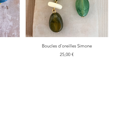
Aperçu rapide
l
Boucles d’oreilles Simone
Prix
25,00 €