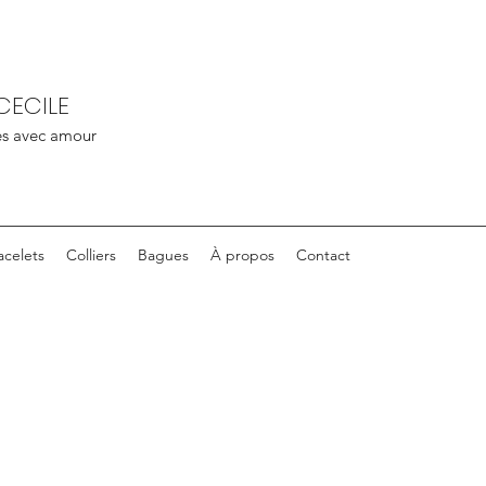
CECILE
nés avec amour
acelets
Colliers
Bagues
À propos
Contact